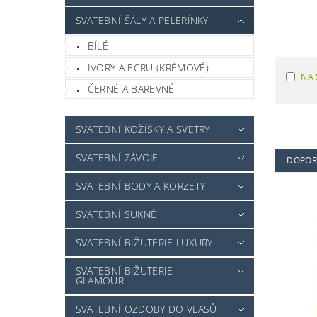
SVATEBNÍ ŠÁLY A PELERÍNKY
BÍLÉ
IVORY A ECRU (KRÉMOVÉ)
NA 
ČERNÉ A BAREVNÉ
SVATEBNÍ KOŽÍŠKY A SVETRY
SVATEBNÍ ZÁVOJE
DOPOR
SVATEBNÍ BODY A KORZETY
SVATEBNÍ SUKNĚ
SVATEBNÍ BIŽUTERIE LUXURY
SVATEBNÍ BIŽUTERIE
GLAMOUR
SVATEBNÍ OZDOBY DO VLASŮ