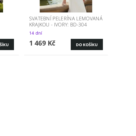
SVATEBNÍ PELERÍNA LEMOVANÁ
KRAJKOU - IVORY: BD-304
14 dní
1 469 Kč