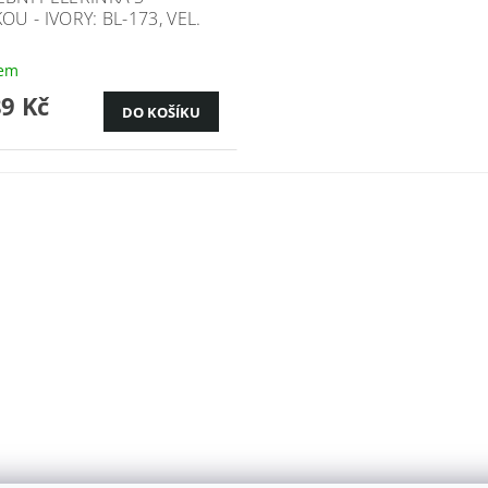
OU - IVORY: BL-173, VEL.
dem
89 Kč