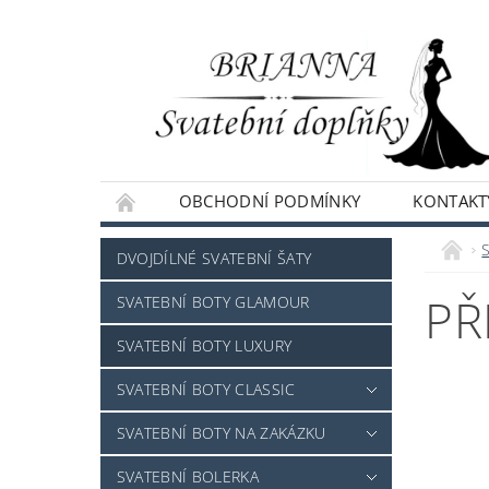
OBCHODNÍ PODMÍNKY
KONTAKT
NAPIŠTE NÁM
S
DVOJDÍLNÉ SVATEBNÍ ŠATY
PŘ
SVATEBNÍ BOTY GLAMOUR
SVATEBNÍ BOTY LUXURY
SVATEBNÍ BOTY CLASSIC
SVATEBNÍ BOTY NA ZAKÁZKU
SVATEBNÍ BOLERKA