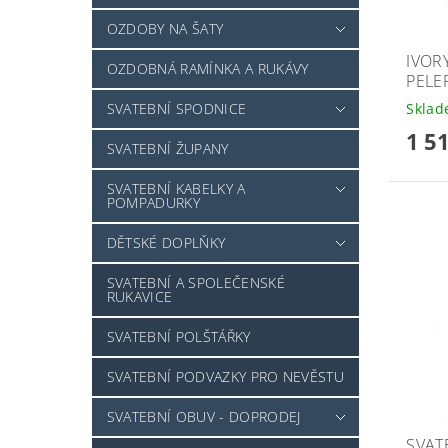
OZDOBY NA ŠATY
IVOR
OZDOBNÁ RAMÍNKA A RUKÁVY
PELE
Skla
SVATEBNÍ SPODNICE
1 5
SVATEBNÍ ŽUPANY
SVATEBNÍ KABELKY A
POMPADURKY
DĚTSKÉ DOPLŇKY
SVATEBNÍ A SPOLEČENSKÉ
RUKAVICE
SVATEBNÍ POLŠTÁŘKY
SVATEBNÍ PODVAZKY PRO NEVĚSTU
SVATEBNÍ OBUV - DOPRODEJ
SVAT