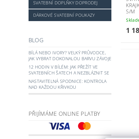
SVATEBNÍ DOPLŇKY DOPRODEJ
KRAJK
S/M
DÁRKOVÉ SVATEBNÍ POUKAZY
Skla
1 1
BLOG
BÍLÁ NEBO IVORY? VELKÝ PRŮVODCE,
JAK VYBRAT DOKONALOU BARVU ZÁVOJE
12 HODIN V BÍLÉM: JAK PŘEŽÍT VE
SVATEBNÍCH ŠATECH A NEZBLÁZNIT SE
NASTAVITELNÁ SPODNICE: KONTROLA
NAD KAŽDOU KŘIVKOU
PŘIJÍMÁME ONLINE PLATBY