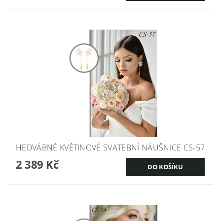
HEDVÁBNÉ KVĚTINOVÉ SVATEBNÍ NÁUŠNICE CS-57
2 389 Kč