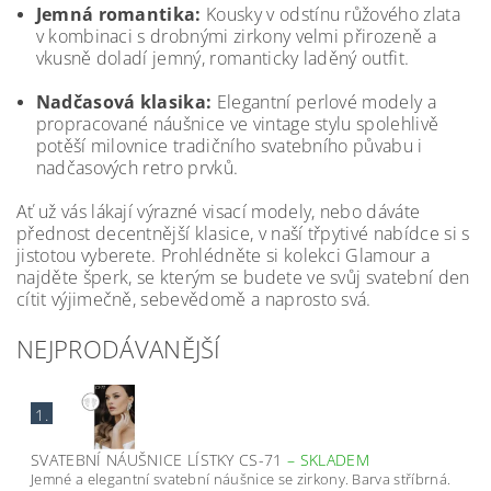
Jemná romantika:
Kousky v odstínu růžového zlata
v kombinaci s drobnými zirkony velmi přirozeně a
vkusně doladí jemný, romanticky laděný outfit.
Nadčasová klasika:
Elegantní perlové modely a
propracované náušnice ve vintage stylu spolehlivě
potěší milovnice tradičního svatebního půvabu i
nadčasových retro prvků.
Ať už vás lákají výrazné visací modely, nebo dáváte
přednost decentnější klasice, v naší třpytivé nabídce si s
jistotou vyberete. Prohlédněte si kolekci Glamour a
najděte šperk, se kterým se budete ve svůj svatební den
cítit výjimečně, sebevědomě a naprosto svá.
NEJPRODÁVANĚJŠÍ
1.
SVATEBNÍ NÁUŠNICE LÍSTKY CS-71
–
SKLADEM
Jemné a elegantní svatební náušnice se zirkony. Barva stříbrná.