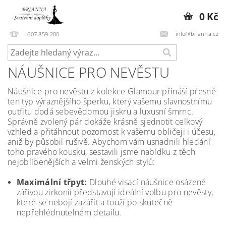
0 Kč
info@brianna.cz
607 859 200
NÁUŠNICE PRO NEVĚSTU
Náušnice pro nevěstu z kolekce Glamour přináší přesně
ten typ výraznějšího šperku, který vašemu slavnostnímu
outfitu dodá sebevědomou jiskru a luxusní šmrnc.
Správně zvolený pár dokáže krásně sjednotit celkový
vzhled a přitáhnout pozornost k vašemu obličeji i účesu,
aniž by působil rušivě. Abychom vám usnadnili hledání
toho pravého kousku, sestavili jsme nabídku z těch
nejoblíbenějších a velmi ženských stylů:
Maximální třpyt:
Dlouhé visací náušnice osázené
zářivou zirkonií představují ideální volbu pro nevěsty,
které se nebojí zazářit a touží po skutečně
nepřehlédnutelném detailu.