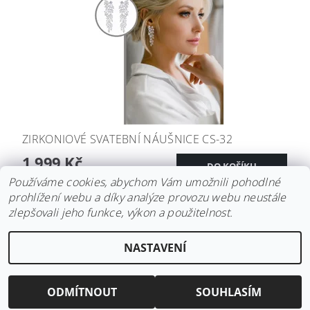
ZIRKONIOVÉ SVATEBNÍ NÁUŠNICE CS-32
1 999 Kč
Používáme cookies, abychom Vám umožnili pohodlné
prohlížení webu a díky analýze provozu webu neustále
zlepšovali jeho funkce, výkon a použitelnost.
Upravit nastavení
2026 ©
Svatební doplňky BRIANNA
, všechna práva vyhrazena
NASTAVENÍ
cookies
Vytvořil Shoptet
ODMÍTNOUT
SOUHLASÍM