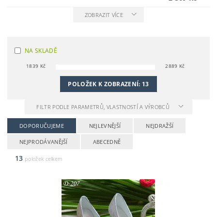
ZOBRAZIT VÍCE
NA SKLADĚ
1839
Kč
2889
Kč
POLOŽEK K ZOBRAZENÍ:
13
FILTR PODLE PARAMETRŮ, VLASTNOSTÍ A VÝROBCŮ
DOPORUČUJEME
NEJLEVNĚJŠÍ
NEJDRAŽŠÍ
NEJPRODÁVANĚJŠÍ
ABECEDNĚ
13
položek celkem