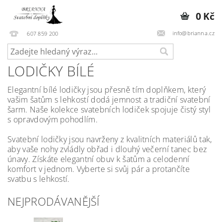
0 Kč
info@brianna.cz
607 859 200
LODIČKY BÍLÉ
Elegantní bílé lodičky jsou přesně tím doplňkem, který
vašim šatům s lehkostí dodá jemnost a tradiční svatební
šarm. Naše kolekce svatebních lodiček spojuje čistý styl
s opravdovým pohodlím.
Svatební lodičky jsou navrženy z kvalitních materiálů tak,
aby vaše nohy zvládly obřad i dlouhý večerní tanec bez
únavy. Získáte elegantní obuv k šatům a celodenní
komfort v jednom. Vyberte si svůj pár a protančíte
svatbu s lehkostí.
NEJPRODÁVANĚJŠÍ