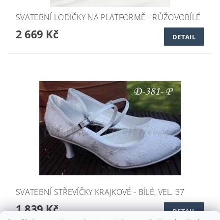
SVATEBNÍ LODIČKY NA PLATFORMĚ - RŮŽOVOBÍLÉ
2 669 Kč
DETAIL
SVATEBNÍ STŘEVÍČKY KRAJKOVÉ - BÍLÉ, VEL. 37
1 839 Kč
DETAIL