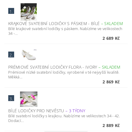
1.
KRAJKOVÉ SVATEBNÍ LODIČKY S PÁSKEM - BÍLÉ
–
SKLADEM
Bílé krajkové svatební lodičky s páskem. Nabízíme ve velikostech
34 -...
2 689 Kč
2.
PRÉMIOVÉ SVATEBNÍ LODIČKY FLORA - IVORY
–
SKLADEM
Prémiové nízké svatební lodičky, vyrobené v té nejvyšší kvalitě.
Měkká...
2 869 Kč
3.
BÍLÉ LODIČKY PRO NEVĚSTU
–
3 TÝDNY
Bílé svatební lodičky s krajkou. Nabízíme ve velikostech 34 - 42.
Dodací...
2 889 Kč