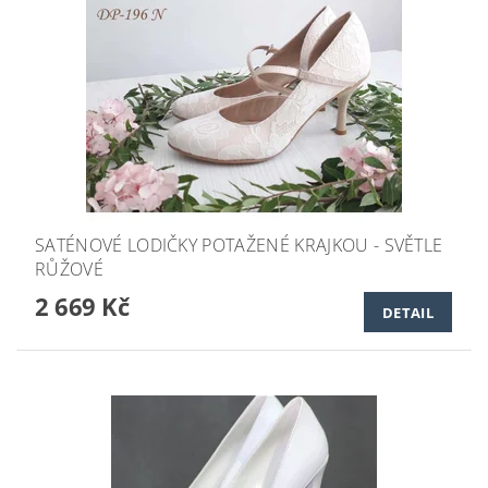
SATÉNOVÉ LODIČKY POTAŽENÉ KRAJKOU - SVĚTLE
RŮŽOVÉ
2 669 Kč
DETAIL