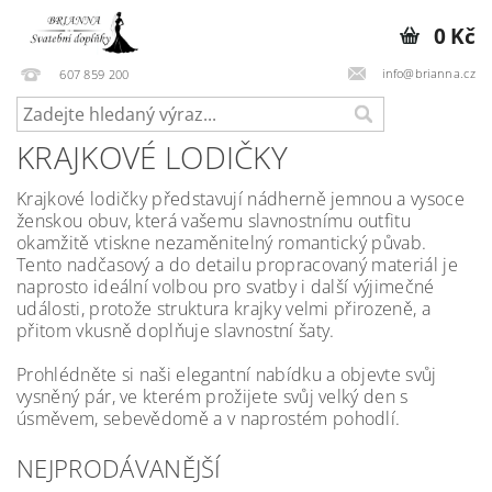
0 Kč
info@brianna.cz
607 859 200
KRAJKOVÉ LODIČKY
Krajkové lodičky představují nádherně jemnou a vysoce
ženskou obuv, která vašemu slavnostnímu outfitu
okamžitě vtiskne nezaměnitelný romantický půvab.
Tento nadčasový a do detailu propracovaný materiál je
naprosto ideální volbou pro svatby i další výjimečné
události, protože struktura krajky velmi přirozeně, a
přitom vkusně doplňuje slavnostní šaty.
Prohlédněte si naši elegantní nabídku a objevte svůj
vysněný pár, ve kterém prožijete svůj velký den s
úsměvem, sebevědomě a v naprostém pohodlí.
NEJPRODÁVANĚJŠÍ