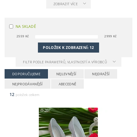
ZOBRAZIT VÍCE
NA SKLADĚ
2559
Kč
2999
Kč
POLOŽEK K ZOBRAZENÍ:
12
FILTR PODLE PARAMETRŮ, VLASTNOSTÍ A VÝROBCŮ
DOPORUČUJEME
NEJLEVNĚJŠÍ
NEJDRAŽŠÍ
NEJPRODÁVANĚJŠÍ
ABECEDNĚ
12
položek celkem