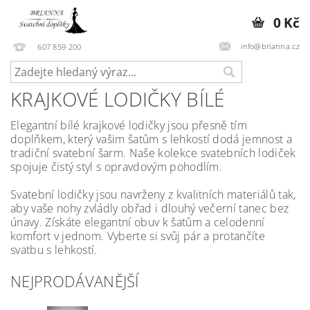
0 Kč
info@brianna.cz
607 859 200
KRAJKOVÉ LODIČKY BÍLÉ
Elegantní bílé krajkové lodičky jsou přesně tím
doplňkem, který vašim šatům s lehkostí dodá jemnost a
tradiční svatební šarm. Naše kolekce svatebních lodiček
spojuje čistý styl s opravdovým pohodlím.
Svatební lodičky jsou navrženy z kvalitních materiálů tak,
aby vaše nohy zvládly obřad i dlouhý večerní tanec bez
únavy. Získáte elegantní obuv k šatům a celodenní
komfort v jednom. Vyberte si svůj pár a protančíte
svatbu s lehkostí.
NEJPRODÁVANĚJŠÍ