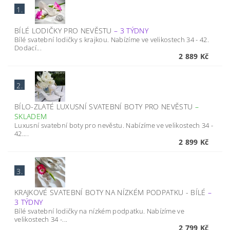
1.
BÍLÉ LODIČKY PRO NEVĚSTU
–
3 TÝDNY
Bílé svatební lodičky s krajkou. Nabízíme ve velikostech 34 - 42.
Dodací...
2 889 Kč
2.
BÍLO-ZLATÉ LUXUSNÍ SVATEBNÍ BOTY PRO NEVĚSTU
–
SKLADEM
Luxusní svatební boty pro nevěstu. Nabízíme ve velikostech 34 -
42....
2 899 Kč
3.
KRAJKOVÉ SVATEBNÍ BOTY NA NÍZKÉM PODPATKU - BÍLÉ
–
3 TÝDNY
Bílé svatební lodičky na nízkém podpatku. Nabízíme ve
velikostech 34 -...
2 799 Kč