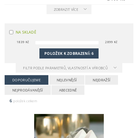
ZOBRAZIT VÍCE
NA SKLADĚ
1839
Kč
2899
Kč
POLOŽEK K ZOBRAZENÍ:
6
FILTR PODLE PARAMETRŮ, VLASTNOSTÍ A VÝROBCŮ
DOPORUČUJEME
NEJLEVNĚJŠÍ
NEJDRAŽŠÍ
NEJPRODÁVANĚJŠÍ
ABECEDNĚ
6
položek celkem