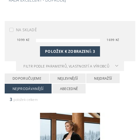
ŘADA EXCELLENT - DOPRODEJ
NA SKLADĚ
1099
Kč
1699
Kč
POLOŽEK K ZOBRAZENÍ:
3
FILTR PODLE PARAMETRŮ, VLASTNOSTÍ A VÝROBCŮ
DOPORUČUJEME
NEJLEVNĚJŠÍ
NEJDRAŽŠÍ
NEJPRODÁVANĚJŠÍ
ABECEDNĚ
3
položek celkem