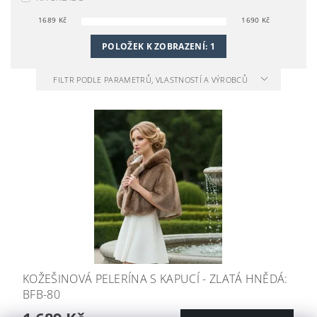
1689
Kč
1690
Kč
POLOŽEK K ZOBRAZENÍ:
1
FILTR PODLE PARAMETRŮ, VLASTNOSTÍ A VÝROBCŮ
KOŽEŠINOVÁ PELERÍNA S KAPUCÍ - ZLATÁ HNĚDÁ:
BFB-80