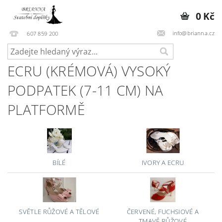
0 Kč
info@brianna.cz
607 859 200
ECRU (KRÉMOVÁ) VYSOKÝ
PODPATEK (7-11 CM) NA
PLATFORMĚ
BÍLÉ
IVORY A ECRU
SVĚTLE RŮŽOVÉ A TĚLOVÉ
ČERVENÉ, FUCHSIOVÉ A
TMAVĚ RŮŽOVÉ