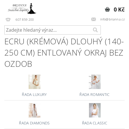
0 Kč
info@brianna.cz
607 859 200
ECRU (KRÉMOVÁ) DLOUHÝ (140-
250 CM) ENTLOVANÝ OKRAJ BEZ
OZDOB
ŘADA LUXURY
ŘADA ROMANTIC
ŘADA DIAMONDS
ŘADA CLASSIC