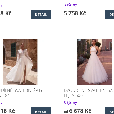
ny
3 týdny
48 Kč
5 758 Kč
DETAIL
DE
DÍLNÉ SVATEBNÍ ŠATY
DVOUDÍLNÉ SVATEBNÍ ŠA
N-484
LEJLA-500
ny
3 týdny
218 Kč
6 678 Kč
od
DETAIL
DE