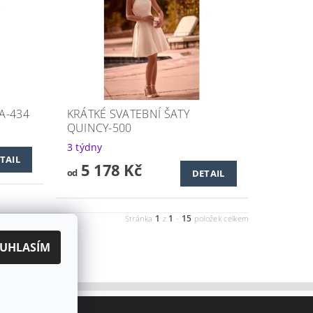
A-434
KRÁTKÉ SVATEBNÍ ŠATY
QUINCY-500
3 týdny
TAIL
5 178 Kč
od
DETAIL
1
1
15
Stránka
z
-
položek celkem
UHLASÍM