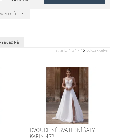
A VÝROBCŮ
ABECEDNĚ
1
1
15
Stránka
z
-
položek celkem
DVOUDÍLNÉ SVATEBNÍ ŠATY
KARIN-472