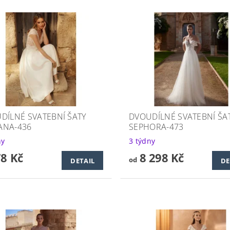
DÍLNÉ SVATEBNÍ ŠATY
DVOUDÍLNÉ SVATEBNÍ ŠA
NA-436
SEPHORA-473
ny
3 týdny
78 Kč
8 298 Kč
od
DETAIL
DE