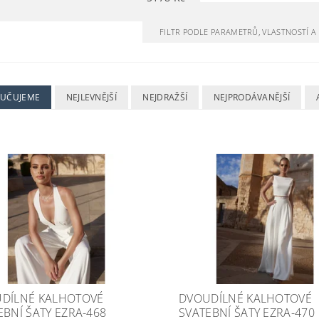
FILTR PODLE PARAMETRŮ, VLASTNOSTÍ 
UČUJEME
NEJLEVNĚJŠÍ
NEJDRAŽŠÍ
NEJPRODÁVANĚJŠÍ
DÍLNÉ KALHOTOVÉ
DVOUDÍLNÉ KALHOTOVÉ
EBNÍ ŠATY EZRA-468
SVATEBNÍ ŠATY EZRA-470