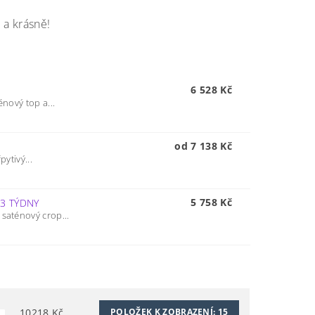
 a krásně!
6 528 Kč
énový top a...
od 7 138 Kč
ytivý...
5 758 Kč
–
3 TÝDNY
 saténový crop...
10218
Kč
POLOŽEK K ZOBRAZENÍ:
15