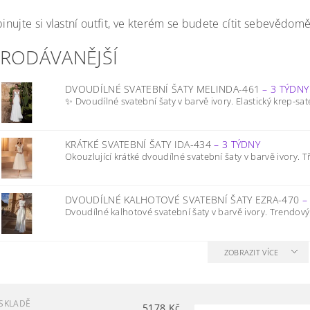
nujte si vlastní outfit, ve kterém se budete cítit sebevědomě
PRODÁVANĚJŠÍ
DVOUDÍLNÉ SVATEBNÍ ŠATY MELINDA-461
–
3 TÝDNY
✨ Dvoudílné svatební šaty v barvě ivory. Elastický krep-sat
KRÁTKÉ SVATEBNÍ ŠATY IDA-434
–
3 TÝDNY
Okouzlující krátké dvoudílné svatební šaty v barvě ivory. Třp
DVOUDÍLNÉ KALHOTOVÉ SVATEBNÍ ŠATY EZRA-470
Dvoudílné kalhotové svatební šaty v barvě ivory. Trendový
ZOBRAZIT VÍCE
SKLADĚ
5178
Kč