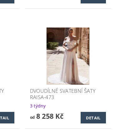
TY
DVOUDÍLNÉ SVATEBNÍ ŠATY
RAISA-473
3 týdny
8 258 Kč
od
TAIL
DETAIL