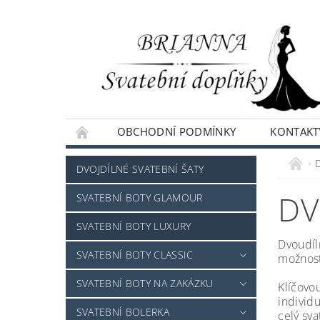
OBCHODNÍ PODMÍNKY
KONTAKT
NAPIŠTE NÁM
DVOJDÍLNÉ SVATEBNÍ ŠATY
DV
SVATEBNÍ BOTY GLAMOUR
SVATEBNÍ BOTY LUXURY
Dvoudíln
SVATEBNÍ BOTY CLASSIC
možnosti
SVATEBNÍ BOTY NA ZAKÁZKU
Klíčovo
individ
SVATEBNÍ BOLERKA
celý sv