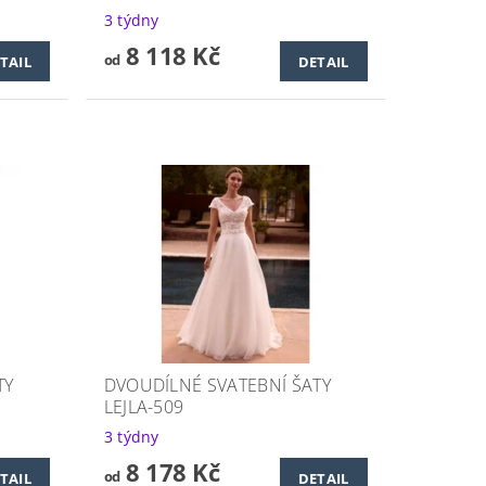
3 týdny
8 118 Kč
od
TAIL
DETAIL
TY
DVOUDÍLNÉ SVATEBNÍ ŠATY
LEJLA-509
3 týdny
8 178 Kč
od
TAIL
DETAIL