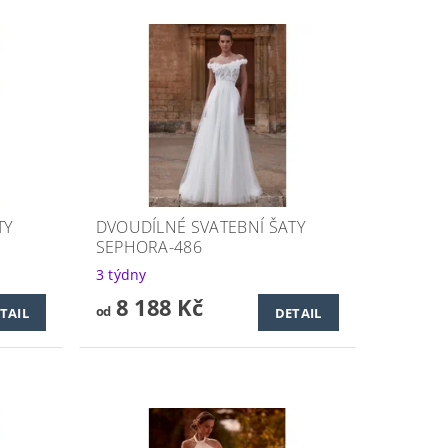
TY
DVOUDÍLNÉ SVATEBNÍ ŠATY
SEPHORA-486
3 týdny
8 188 Kč
od
TAIL
DETAIL