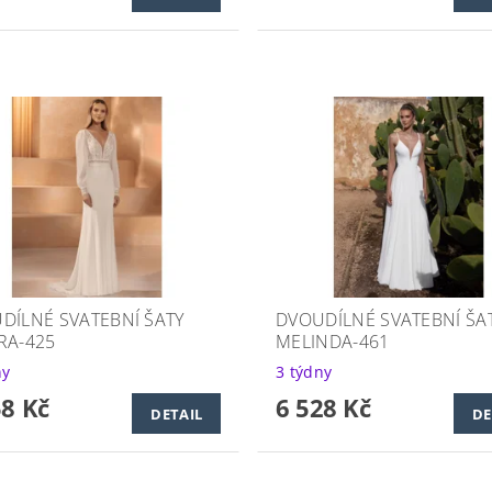
DÍLNÉ SVATEBNÍ ŠATY
DVOUDÍLNÉ SVATEBNÍ ŠA
RA-425
MELINDA-461
ny
3 týdny
58 Kč
6 528 Kč
DETAIL
DE