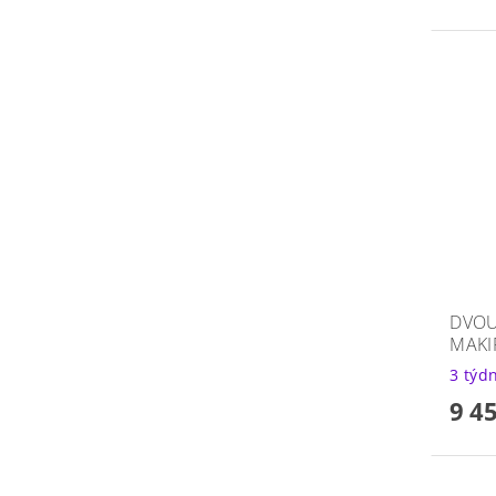
DVOU
MAKI
3 týd
9 4