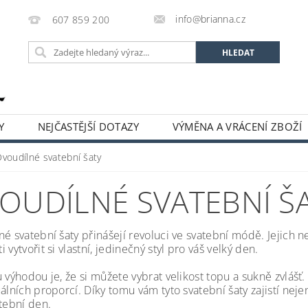
info@brianna.cz
607 859 200
Y
NEJČASTĚJŠÍ DOTAZY
VÝMĚNA A VRÁCENÍ ZBOŽÍ
Dvoudílné svatební šaty
OUDÍLNÉ SVATEBNÍ Š
é svatební šaty přinášejí revoluci ve svatební módě. Jejich ne
 vytvořit si vlastní, jedinečný styl pro váš velký den.
u výhodou je, že si můžete vybrat velikost topu a sukně zvláš
uálních proporcí. Díky tomu vám tyto svatební šaty zajistí nej
atební den.