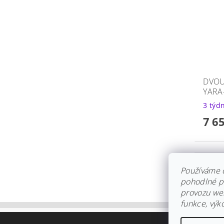
DVOU
YARA
3 týd
7 6
Používáme 
pohodlné pr
provozu web
funkce, výk