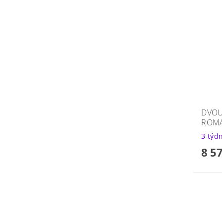
DVOU
ROMA
3 týd
8 5