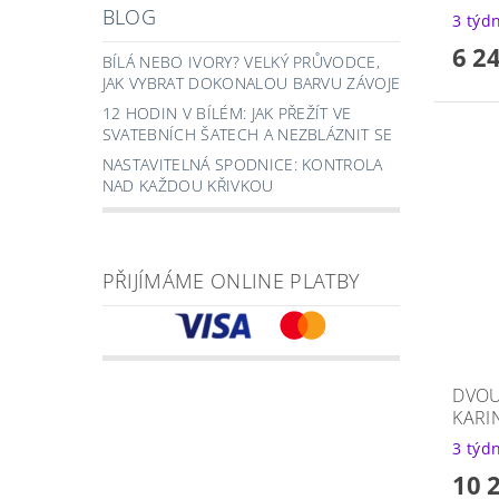
BLOG
3 týd
6 2
BÍLÁ NEBO IVORY? VELKÝ PRŮVODCE,
JAK VYBRAT DOKONALOU BARVU ZÁVOJE
12 HODIN V BÍLÉM: JAK PŘEŽÍT VE
SVATEBNÍCH ŠATECH A NEZBLÁZNIT SE
NASTAVITELNÁ SPODNICE: KONTROLA
NAD KAŽDOU KŘIVKOU
PŘIJÍMÁME ONLINE PLATBY
DVOU
KARI
3 týd
10 