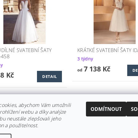
DÍLNÉ SVATEBNÍ ŠATY
KRÁTKÉ SVATEBNÍ ŠATY ID
-458
3 týdny
ny
7 138 Kč
od
DE
58 Kč
DETAIL
cookies, abychom Vám umožnili
ODMÍTNOUT
SO
ohlížení webu a díky analýze
u neustále zlepšovali jeho
on a použitelnost.