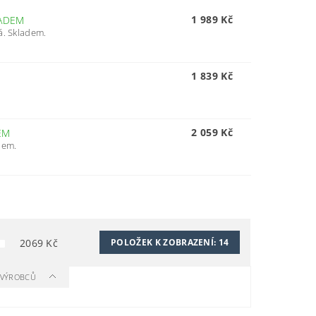
1 989 Kč
ADEM
á. Skladem.
1 839 Kč
2 059 Kč
EM
dem.
2069
Kč
POLOŽEK K ZOBRAZENÍ:
14
A VÝROBCŮ