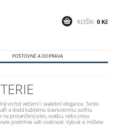
KOŠÍK:
0 Kč
POŠTOVNÉ A DOPRAVA
TERIE
ý vrchol večerní i svatební elegance. Tento
tváři a dodá každému slavnostnímu outfitu
te na protančený ples, svatbu, nebo jinou
onale podtrhne vaši osobnost. Vybrat si můžete