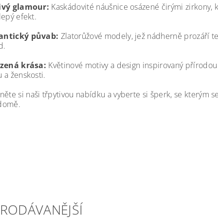
ivý glamour:
Kaskádovité náušnice osázené čirými zirkony, k
lepý efekt.
ntický půvab:
Zlatorůžové modely, jež nádherně prozáří te
d.
ozená krása:
Květinové motivy a design inspirovaný přírodou
 a ženskosti.
ěte si naši třpytivou nabídku a vyberte si šperk, se kterým s
domě.
PRODÁVANĚJŠÍ