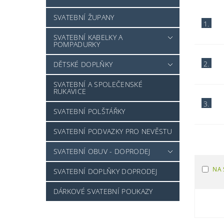
SVATEBNÍ ŽUPANY
1.
SVATEBNÍ KABELKY A
POMPADURKY
2.
DĚTSKÉ DOPLŇKY
SVATEBNÍ A SPOLEČENSKÉ
RUKAVICE
3.
SVATEBNÍ POLŠTÁŘKY
SVATEBNÍ PODVAZKY PRO NEVĚSTU
SVATEBNÍ OBUV - DOPRODEJ
NA 
SVATEBNÍ DOPLŇKY DOPRODEJ
DÁRKOVÉ SVATEBNÍ POUKAZY