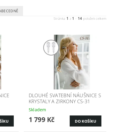
ABECEDNĚ
1
1
14
Stránka
z
-
položek celkem
NICE
DLOUHÉ SVATEBNÍ NÁUŠNICE S
KRYSTALY A ZIRKONY CS-31
Skladem
1 799 Kč