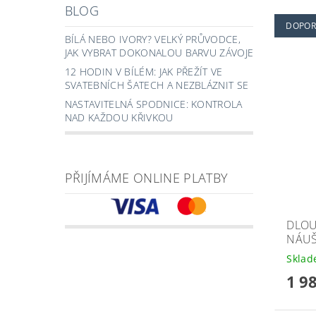
BLOG
DOPOR
BÍLÁ NEBO IVORY? VELKÝ PRŮVODCE,
JAK VYBRAT DOKONALOU BARVU ZÁVOJE
12 HODIN V BÍLÉM: JAK PŘEŽÍT VE
SVATEBNÍCH ŠATECH A NEZBLÁZNIT SE
NASTAVITELNÁ SPODNICE: KONTROLA
NAD KAŽDOU KŘIVKOU
PŘIJÍMÁME ONLINE PLATBY
DLOU
NÁUŠ
Skla
1 9