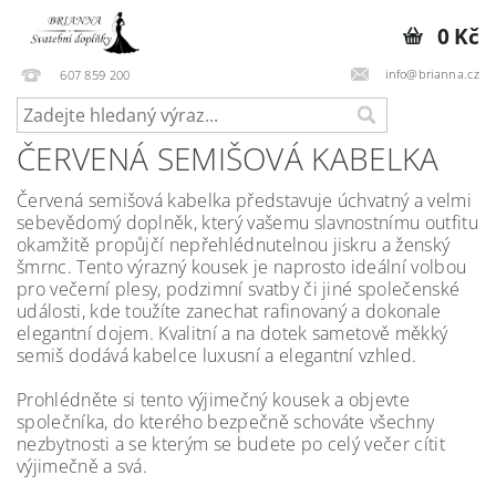
0 Kč
info@brianna.cz
607 859 200
ČERVENÁ SEMIŠOVÁ KABELKA
Červená semišová kabelka představuje úchvatný a velmi
sebevědomý doplněk, který vašemu slavnostnímu outfitu
okamžitě propůjčí nepřehlédnutelnou jiskru a ženský
šmrnc. Tento výrazný kousek je naprosto ideální volbou
pro večerní plesy, podzimní svatby či jiné společenské
události, kde toužíte zanechat rafinovaný a dokonale
elegantní dojem. Kvalitní a na dotek sametově měkký
semiš dodává kabelce luxusní a elegantní vzhled.
Prohlédněte si tento výjimečný kousek a objevte
společníka, do kterého bezpečně schováte všechny
nezbytnosti a se kterým se budete po celý večer cítit
výjimečně a svá.