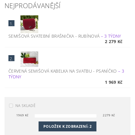
NEJPRODÁVANĚJŠÍ
1.
SEMIŠOVÁ SVATEBNÍ BRAŠNIČKA - RUBÍNOVÁ
–
3 TÝDNY
2 279 Kč
2.
ČERVENÁ SEMIŠOVÁ KABELKA NA SVATBU - PSANÍČKO
–
3
TÝDNY
1 969 Kč
NA SKLADĚ
1969
Kč
2279
Kč
POLOŽEK K ZOBRAZENÍ:
2