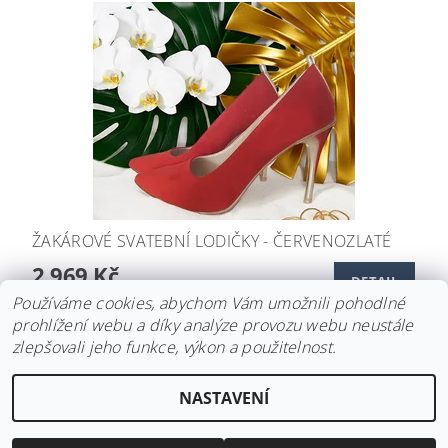
ŽAKÁROVÉ SVATEBNÍ LODIČKY - ČERVENOZLATÉ
2 969 Kč
DETAIL
Používáme cookies, abychom Vám umožnili pohodlné
prohlížení webu a díky analýze provozu webu neustále
zlepšovali jeho funkce, výkon a použitelnost.
Upravit nastavení
2026 ©
Svatební doplňky BRIANNA
, všechna práva vyhrazena
NASTAVENÍ
cookies