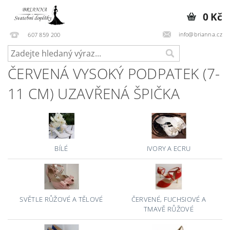
0 Kč
info@brianna.cz
607 859 200
ČERVENÁ VYSOKÝ PODPATEK (7-
11 CM) UZAVŘENÁ ŠPIČKA
BÍLÉ
IVORY A ECRU
SVĚTLE RŮŽOVÉ A TĚLOVÉ
ČERVENÉ, FUCHSIOVÉ A
TMAVĚ RŮŽOVÉ