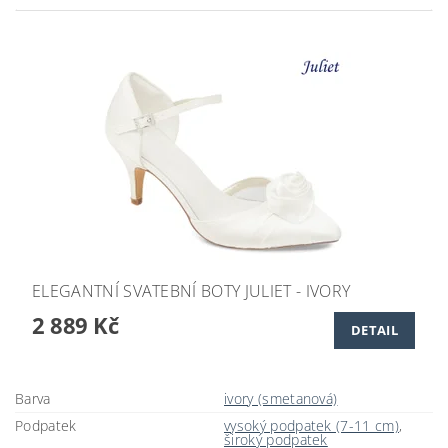
ELEGANTNÍ SVATEBNÍ BOTY JULIET - IVORY
2 889 Kč
DETAIL
Barva
ivory (smetanová)
Podpatek
vysoký podpatek (7-11 cm)
,
široký podpatek