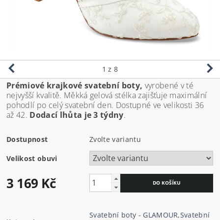
1
z 8
Prémiové krajkové svatební boty,
vyrobené v té
nejvyšší kvalitě. Měkká gelová stélka zajišťuje maximální
pohodlí po celý svatební den. Dostupné ve velikosti 36
až 42.
Dodací lhůta je 3 týdny
.
Dostupnost
Zvolte variantu
Velikost obuvi
3 169 Kč
Svatební boty - GLAMOUR
,
Svatební