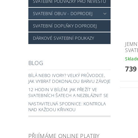
SVATEBNÍ PODVAZKY PRO NEVĚSTU
SVATEBNÍ OBUV - DOPRODEJ
SVATEBNÍ DOPLŇKY DOPRODEJ
DÁRKOVÉ SVATEBNÍ POUKAZY
JEMN
SVATE
Skla
BLOG
739
BÍLÁ NEBO IVORY? VELKÝ PRŮVODCE,
JAK VYBRAT DOKONALOU BARVU ZÁVOJE
12 HODIN V BÍLÉM: JAK PŘEŽÍT VE
SVATEBNÍCH ŠATECH A NEZBLÁZNIT SE
NASTAVITELNÁ SPODNICE: KONTROLA
NAD KAŽDOU KŘIVKOU
PŘIJÍMÁME ONLINE PLATBY