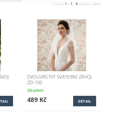
1
1
9
Stránka
z
-
položek celkem
ÁVOJ
DVOUVRSTVÝ SVATEBNÍ ZÁVOJ
ZD-100
Skladem
489 Kč
TAIL
DETAIL