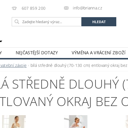
info@brianna.cz
607 859 200
Y
NEJČASTĚJŠÍ DOTAZY
VÝMĚNA A VRÁCENÍ ZBOŽÍ
Svatební závoje
bílá středně dlouhý (70-130 cm) entlovaný okraj be
LÁ STŘEDNĚ DLOUHÝ (
TLOVANÝ OKRAJ BEZ