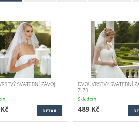
VRSTVÝ SVATEBNÍ ZÁVOJ:
DVOUVRSTVÝ SVATEBNÍ Z
0
Z-70
dem
Skladem
 Kč
489 Kč
DETAIL
DE