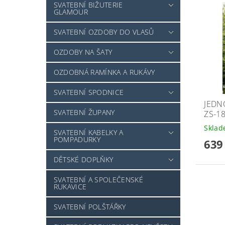
SVATEBNÍ BIŽUTERIE
GLAMOUR
SVATEBNÍ OZDOBY DO VLASŮ
OZDOBY NA ŠATY
OZDOBNÁ RAMÍNKA A RUKÁVY
SVATEBNÍ SPODNICE
JEDN
SVATEBNÍ ŽUPANY
ZS-1
Skla
SVATEBNÍ KABELKY A
POMPADURKY
639
DĚTSKÉ DOPLŇKY
SVATEBNÍ A SPOLEČENSKÉ
RUKAVICE
SVATEBNÍ POLŠTÁŘKY