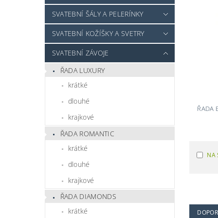
SVATEBNÍ ŠÁLY A PELERÍNKY
SVATEBNÍ KOŽÍŠKY A SVETRY
SVATEBNÍ ZÁVOJE
ŘADA LUXURY
krátké
dlouhé
ŘADA 
krajkové
ŘADA ROMANTIC
krátké
NA 
dlouhé
krajkové
ŘADA DIAMONDS
krátké
DOPOR