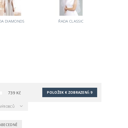
DA DIAMONDS
ŘADA CLASSIC
739
Kč
POLOŽEK K ZOBRAZENÍ:
9
A VÝROBCŮ
ABECEDNĚ