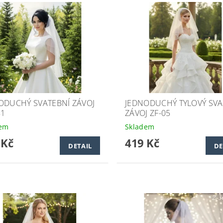
ODUCHÝ SVATEBNÍ ZÁVOJ
JEDNODUCHÝ TYLOVÝ SVA
81
ZÁVOJ ZF-05
dem
Skladem
 Kč
419 Kč
DETAIL
DE