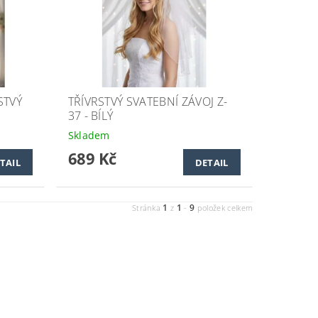
STVÝ
TŘÍVRSTVÝ SVATEBNÍ ZÁVOJ Z-
37 - BÍLÝ
Skladem
689 Kč
TAIL
DETAIL
1
1
9
Stránka
z
-
položek celkem