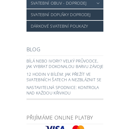
SVATEBNÍ OBUV - DOPRODEJ
SVATEBNÍ DOPLŇKY DOPRODEJ
DÁRKOVÉ SVATEBNÍ POUKAZY
BLOG
BÍLÁ NEBO IVORY? VELKÝ PRŮVODCE,
JAK VYBRAT DOKONALOU BARVU ZÁVOJE
12 HODIN V BÍLÉM: JAK PŘEŽÍT VE
SVATEBNÍCH ŠATECH A NEZBLÁZNIT SE
NASTAVITELNÁ SPODNICE: KONTROLA
NAD KAŽDOU KŘIVKOU
PŘIJÍMÁME ONLINE PLATBY