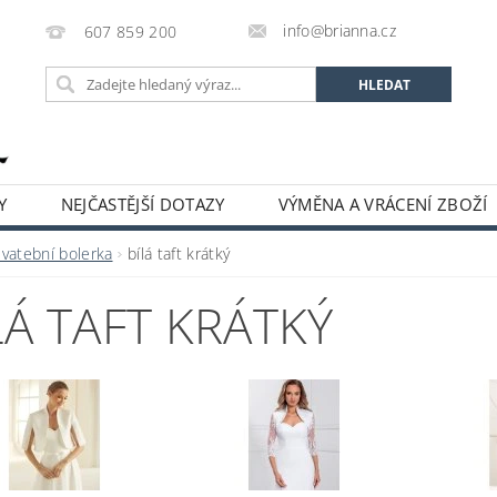
info@brianna.cz
607 859 200
Y
NEJČASTĚJŠÍ DOTAZY
VÝMĚNA A VRÁCENÍ ZBOŽÍ
Svatební bolerka
bílá taft krátký
LÁ TAFT KRÁTKÝ