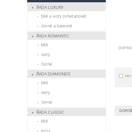
ŘADA LUXURY
bílé a ivory (smetanové)
černé a barevné
ŘADA ROMANTIC
bílé
DOPROD
ivory
černé
ŘADA DIAMONDS
NA 
bílé
ivory
černé
DOPOR
ŘADA CLASSIC
bílé
ecru