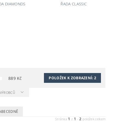
DA DIAMONDS
ŘADA CLASSIC
889
Kč
POLOŽEK K ZOBRAZENÍ:
2
A VÝROBCŮ
ABECEDNĚ
1
1
2
Stránka
z
-
položek celkem