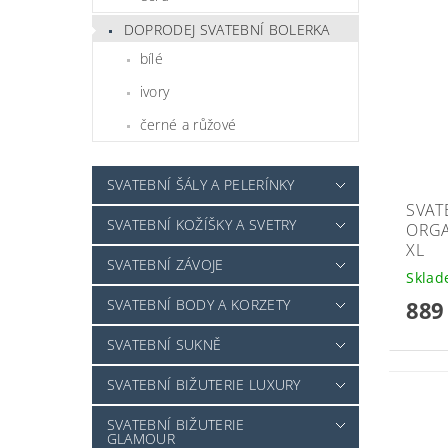
DOPRODEJ SVATEBNÍ BOLERKA
bílé
ivory
černé a růžové
SVATEBNÍ ŠÁLY A PELERÍNKY
SVAT
SVATEBNÍ KOŽÍŠKY A SVETRY
ORGAN
XL
SVATEBNÍ ZÁVOJE
Skla
889
SVATEBNÍ BODY A KORZETY
SVATEBNÍ SUKNĚ
SVATEBNÍ BIŽUTERIE LUXURY
SVATEBNÍ BIŽUTERIE
GLAMOUR