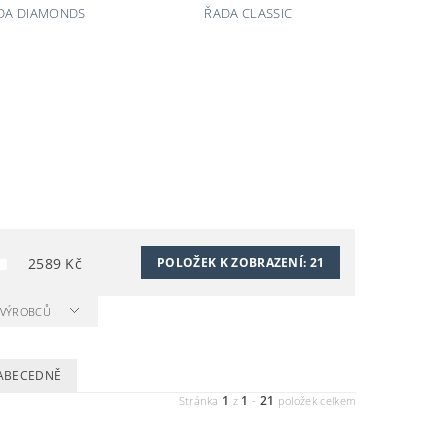
DA DIAMONDS
ŘADA CLASSIC
2589
Kč
POLOŽEK K ZOBRAZENÍ:
21
A VÝROBCŮ
ABECEDNĚ
1
1
21
Stránka
z
-
položek celkem