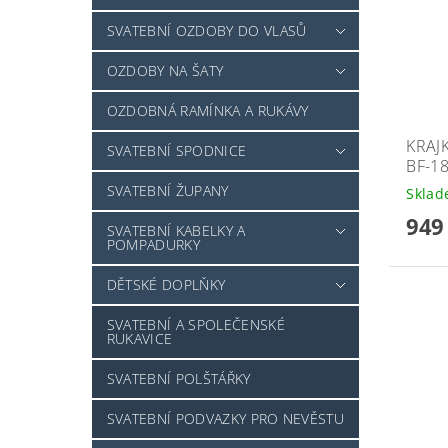
SVATEBNÍ OZDOBY DO VLASŮ
OZDOBY NA ŠATY
OZDOBNÁ RAMÍNKA A RUKÁVY
KRAJK
SVATEBNÍ SPODNICE
BF-1
SVATEBNÍ ŽUPANY
Skla
949
SVATEBNÍ KABELKY A
POMPADURKY
DĚTSKÉ DOPLŇKY
SVATEBNÍ A SPOLEČENSKÉ
RUKAVICE
SVATEBNÍ POLŠTÁŘKY
SVATEBNÍ PODVAZKY PRO NEVĚSTU