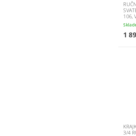
RUČN
SVATE
106, 
Skla
1 8
KRAJ
3/4 R