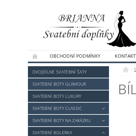
OBCHODNÍ PODMÍNKY
KONTAKT
NAPIŠTE NÁM
DVOJDÍLNÉ SVATEBNÍ ŠATY
BÍ
SVATEBNÍ BOTY GLAMOUR
SVATEBNÍ BOTY LUXURY
SVATEBNÍ BOTY CLASSIC
SVATEBNÍ BOTY NA ZAKÁZKU
SVATEBNÍ BOLERKA