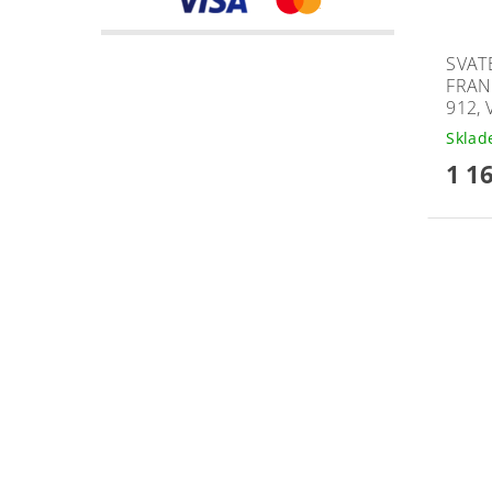
SVAT
FRANC
912, 
Skla
1 1