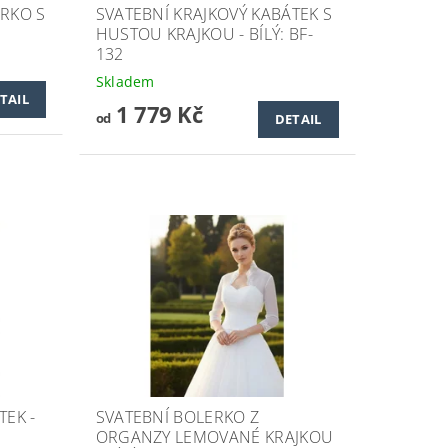
ERKO S
SVATEBNÍ KRAJKOVÝ KABÁTEK S
HUSTOU KRAJKOU - BÍLÝ: BF-
132
Skladem
TAIL
1 779 Kč
od
DETAIL
TEK -
SVATEBNÍ BOLERKO Z
ORGANZY LEMOVANÉ KRAJKOU