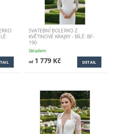
LERKO
SVATEBNÍ BOLERKO Z
LÉ:
KVĚTINOVÉ KRAJKY - BÍLÉ: BF-
190
Skladem
1 779 Kč
od
TAIL
DETAIL