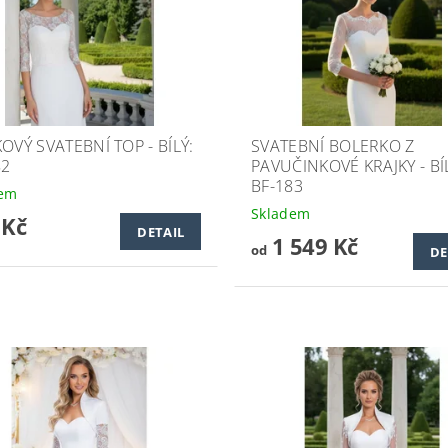
OVÝ SVATEBNÍ TOP - BÍLÝ:
SVATEBNÍ BOLERKO Z
82
PAVUČINKOVÉ KRAJKY - BÍ
BF-183
dem
Skladem
 Kč
DETAIL
1 549 Kč
od
DE