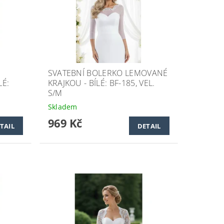
SVATEBNÍ BOLERKO LEMOVANÉ
LÉ:
KRAJKOU - BÍLÉ: BF-185, VEL.
S/M
Skladem
969 Kč
TAIL
DETAIL