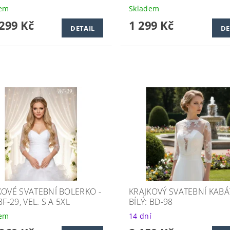
dem
Skladem
299 Kč
1 299 Kč
DETAIL
DE
KOVÉ SVATEBNÍ BOLERKO -
KRAJKOVÝ SVATEBNÍ KABÁ
BF-29, VEL. S A 5XL
BÍLÝ: BD-98
dem
14 dní