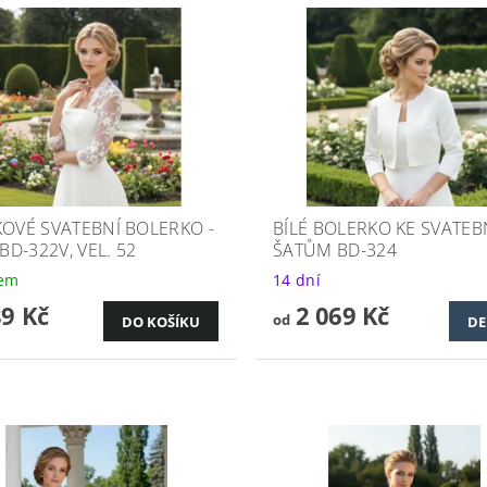
KOVÉ SVATEBNÍ BOLERKO -
BÍLÉ BOLERKO KE SVATE
 BD-322V, VEL. 52
ŠATŮM BD-324
dem
14 dní
89 Kč
2 069 Kč
od
DE