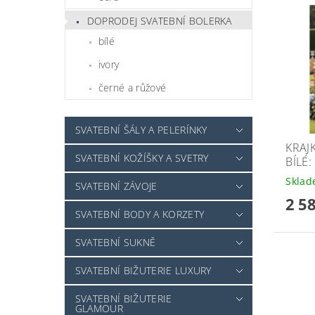
DOPRODEJ SVATEBNÍ BOLERKA
bílé
ivory
černé a růžové
SVATEBNÍ ŠÁLY A PELERÍNKY
KRAJ
SVATEBNÍ KOŽÍŠKY A SVETRY
BÍLÉ:
Skla
SVATEBNÍ ZÁVOJE
2 5
SVATEBNÍ BODY A KORZETY
SVATEBNÍ SUKNĚ
SVATEBNÍ BIŽUTERIE LUXURY
SVATEBNÍ BIŽUTERIE
GLAMOUR