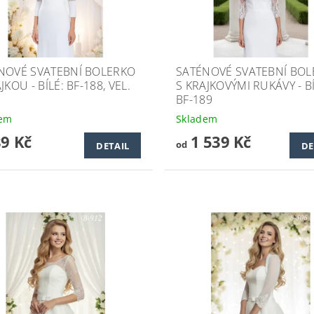
NOVÉ SVATEBNÍ BOLERKO
SATÉNOVÉ SVATEBNÍ BO
JKOU - BÍLÉ: BF-188, VEL.
S KRAJKOVÝMI RUKÁVY - BÍ
BF-189
dem
Skladem
89 Kč
1 539 Kč
od
DETAIL
DE