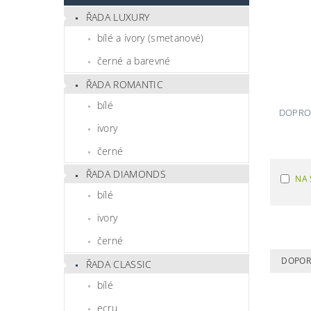
ŘADA LUXURY
bílé a ivory (smetanové)
černé a barevné
ŘADA ROMANTIC
bílé
DOPROD
ivory
černé
ŘADA DIAMONDS
NA 
bílé
ivory
černé
DOPOR
ŘADA CLASSIC
bílé
ecru