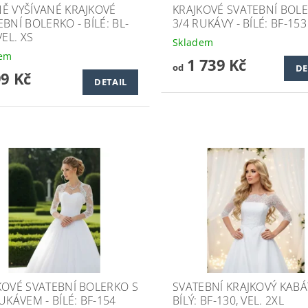
Ě VYŠÍVANÉ KRAJKOVÉ
KRAJKOVÉ SVATEBNÍ BOL
BNÍ BOLERKO - BÍLÉ: BL-
3/4 RUKÁVY - BÍLÉ: BF-153
VEL. XS
Skladem
dem
1 739 Kč
od
DE
99 Kč
DETAIL
KOVÉ SVATEBNÍ BOLERKO S
SVATEBNÍ KRAJKOVÝ KABÁ
UKÁVEM - BÍLÉ: BF-154
BÍLÝ: BF-130, VEL. 2XL