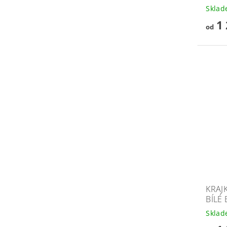
Skla
1 
od
KRAJ
BÍLÉ 
Skla