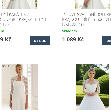
EBNÍ KABÁTEK Z
TYLOVÉ SVATEBNÍ BOLER
OUZSKÉ KRAJKY - BÍLÝ: B-
KRAJKOU - BÍLÉ: B-506, VE
VEL. S
L/XL, 2XL/3XL
dem
Skladem
69 Kč
1 089 Kč
DETAIL
DE