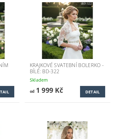
BNÍM
KRAJKOVÉ SVATEBNÍ BOLERKO -
BÍLÉ: BD-322
Skladem
1 999 Kč
od
TAIL
DETAIL