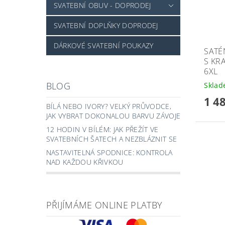
SVATEBNÍ OBUV - DOPRODEJ
SVATEBNÍ DOPLŇKY DOPRODEJ
DÁRKOVÉ SVATEBNÍ POUKAZY
SATÉ
S KRA
6XL
BLOG
Skla
1 4
BÍLÁ NEBO IVORY? VELKÝ PRŮVODCE,
JAK VYBRAT DOKONALOU BARVU ZÁVOJE
12 HODIN V BÍLÉM: JAK PŘEŽÍT VE
SVATEBNÍCH ŠATECH A NEZBLÁZNIT SE
NASTAVITELNÁ SPODNICE: KONTROLA
NAD KAŽDOU KŘIVKOU
PŘIJÍMÁME ONLINE PLATBY