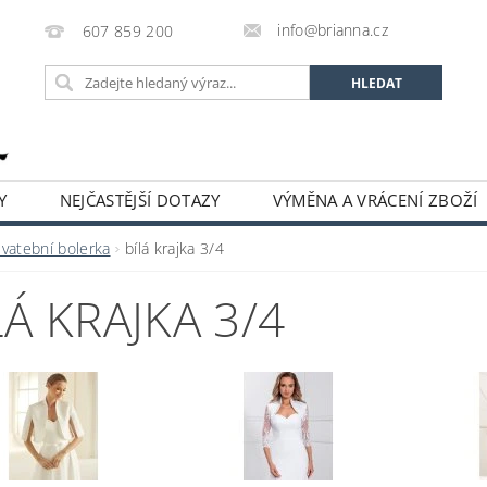
info@brianna.cz
607 859 200
Y
NEJČASTĚJŠÍ DOTAZY
VÝMĚNA A VRÁCENÍ ZBOŽÍ
Svatební bolerka
bílá krajka 3/4
LÁ KRAJKA 3/4